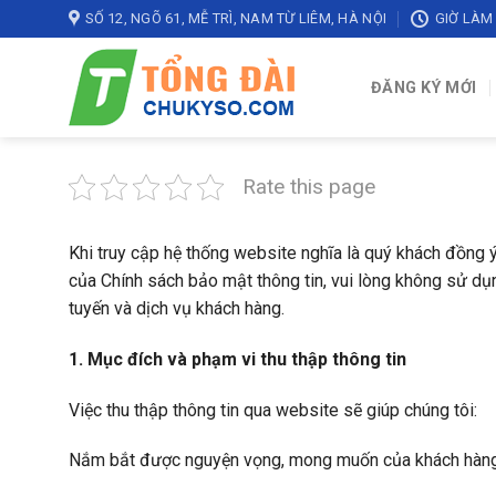
Skip
SỐ 12, NGÕ 61, MỄ TRÌ, NAM TỪ LIÊM, HÀ NỘI
GIỜ LÀM 
to
content
ĐĂNG KÝ MỚI
Rate this page
Khi truy cập hệ thống website nghĩa là quý khách đồng 
của Chính sách bảo mật thông tin, vui lòng không sử dụ
tuyến và dịch vụ khách hàng.
1. Mục đích và phạm vi thu thập thông tin
Việc thu thập thông tin qua website sẽ giúp chúng tôi:
Nắm bắt được nguyện vọng, mong muốn của khách hàng 