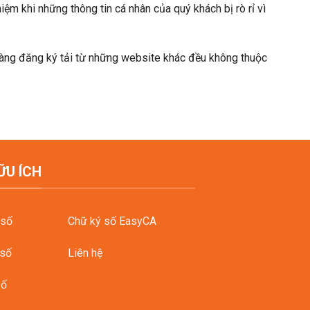
iệm khi những thông tin cá nhân của quý khách bị rò rỉ vì
 hàng đăng ký tải từ những website khác đều không thuộc
ỮU ÍCH
 số
Chữ ký số EasyCA
 số
Liên hệ
số