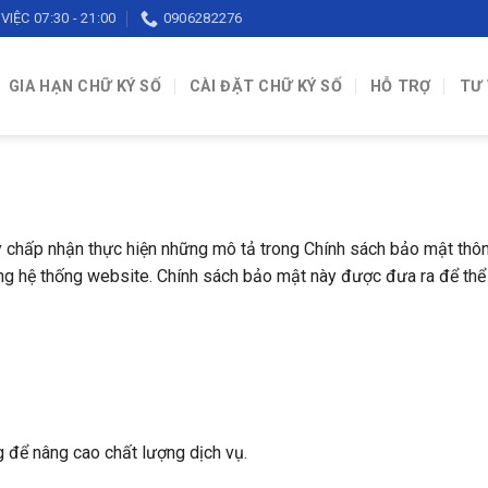
VIỆC 07:30 - 21:00
0906282276
GIA HẠN CHỮ KÝ SỐ
CÀI ĐẶT CHỮ KÝ SỐ
HỖ TRỢ
TƯ
ý chấp nhận thực hiện những mô tả trong Chính sách bảo mật thôn
ng hệ thống website. Chính sách bảo mật này được đưa ra để thể h
để nâng cao chất lượng dịch vụ.