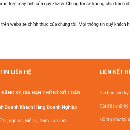
rus trên máy tính của quý khách. Chúng tôi sẽ không chịu trách nh
trên website chính thức của chúng tôi. Mọi thông tin quý khách
TIN LIÊN HỆ
LIÊN KẾT H
 ĐĂNG KÝ, GIA HẠN CHỮ KÝ SỐ TOÀN
Gia hạn chữ ký
Cài đặt chữ ký
nh Doanh Khách Hàng Doanh Nghiệp
Hỗ trợ chữ ký 
 12, ngõ 61, Mễ Trì, Nam Từ Liêm