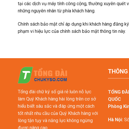
tại các dịch vụ máy tính công cộng, thường xuyên quét vi
những nguyên nhân từ phía khách hàng.
Chính sách bảo mật chỉ áp dụng khi khách hàng đăng ký 
phạm vi hiệu lực của chính sách bảo mật thông tin này.
THÔNG 
Tổng đài chữ ký số giá rẻ luôn nỗ lực
TỔNG ĐÀI
làm Quý Khách hàng hài lòng trên cơ sở
QUỐC
hiểu biết sâu sắc và đáp ứng một cách
Phòng Ki
tốt nhất nhu cầu của Quý Khách hàng với
Hà Nội:
Số
lòng tận tụy và năng lực không ngừng
được nâng cao.