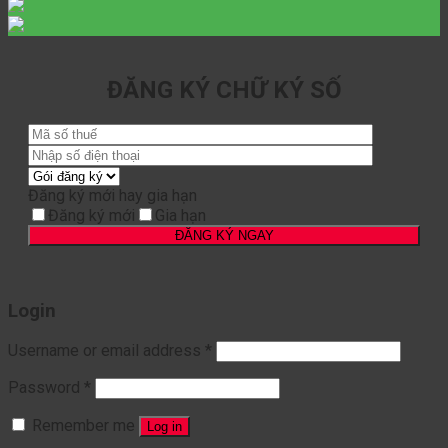
ĐĂNG KÝ CHỮ KÝ SỐ
Đăng ký mới hay gia hạn
Đăng ký mới
Gia hạn
Login
Username or email address
*
Password
*
Remember me
Log in