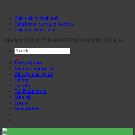
Chính sách thanh toán
Điều khoản sử dụng website
Chính sách bảo mật
Copyright 2026 © Thiết kế bởi Tổng Đài Chữ Ký Số Giá Rẻ
Search
for:
Đăng ký mới
Gia hạn chữ ký số
Cài đặt chữ ký số
Hỗ trợ
Tư vấn
Tải Phần Mềm
Liên hệ
Login
Newsletter