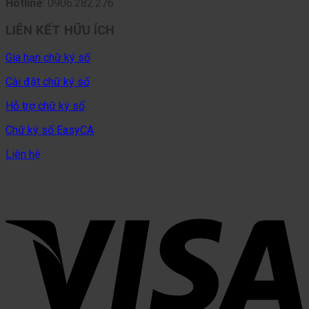
Hotline
: 0906.282.276
LIÊN KẾT HỮU ÍCH
Gia hạn chữ ký số
Cài đặt chữ ký số
Hỗ trợ chữ ký số
Chữ ký số EasyCA
Liên hệ