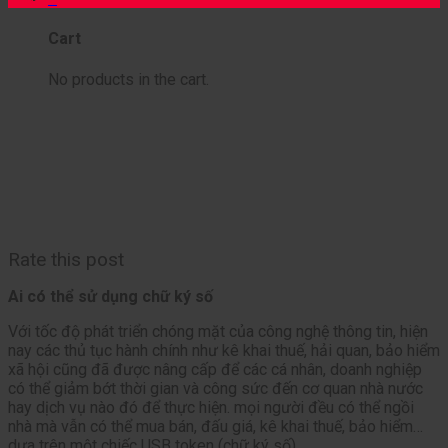
Cart
No products in the cart.
Rate this post
Ai có thể sử dụng chữ ký số
Với tốc độ phát triển chóng mặt của công nghệ thông tin, hiện
nay các thủ tục hành chính như kê khai thuế, hải quan, bảo hiểm
xã hội cũng đã được nâng cấp để các cá nhân, doanh nghiệp
có thể giảm bớt thời gian và công sức đến cơ quan nhà nước
hay dịch vụ nào đó để thực hiện. mọi người đều có thể ngồi
nhà mà vẫn có thể mua bán, đấu giá, kê khai thuế, bảo hiểm…
dựa trên một chiếc USB token (chữ ký số)