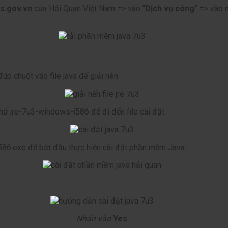
s.gov.vn
của Hải Quan Việt Nam => vào “
Dịch vụ công
” => vào 
đúp chuột vào file java để giải nén
chữ jre-7u3-windows-i586 để đi đến file cài đặt.
i586.exe để bắt đầu thực hiện cài đặt phần mềm Java.
Nhấn vào
Yes