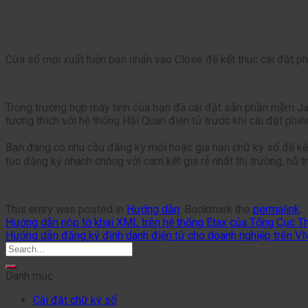
Cửa sổ mới xuất hiện bạn nhấn vào Close để kết thúc cài đặt 
Trong trường hợp máy tính của bạn đã cài đặt sẵn phần mềm Ja
tương thích với hệ thống Hải Quan điện tử trước khi cài đặt phiê
Bạn đang có nhu cầu đăng ký mới hoặc gia hạn chữ ký số để kê k
tục đăng ký nhanh chóng với cam kết giá rẻ nhất thị trường, hỗ t
This entry was posted in
Hướng dẫn
. Bookmark the
permalink
.
Hướng dẫn nộp tờ khai XML trên hệ thống Etax của Tổng Cục T
Hướng dẫn đăng ký định danh điện tử cho doanh nghiệp trên V
Danh mục
Cài đặt chữ ký số