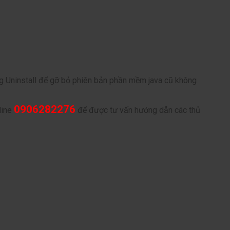
g Uninstall để gỡ bỏ phiên bản phần mềm java cũ không
0906282276
line
để được tư vấn hướng dẫn các thủ