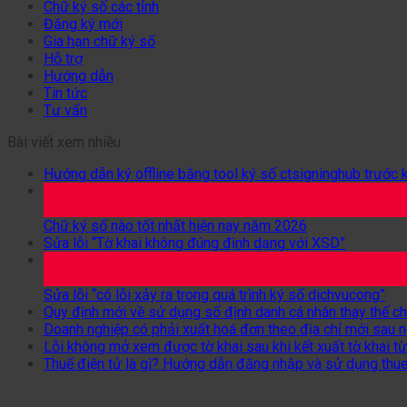
Chữ ký số các tỉnh
Đăng ký mới
Gia hạn chữ ký số
Hỗ trợ
Hướng dẫn
Tin tức
Tư vấn
Bài viết xem nhiều
Hướng dẫn ký offline bằng tool ký số ctsigninghub trước 
24
Th2
Chữ ký số nào tốt nhất hiện nay năm 2026
Sửa lỗi “Tờ khai không đúng định dạng với XSD”
26
Th1
Sửa lỗi “có lỗi xảy ra trong quá trình ký số dichvucong”
Quy định mới về sử dụng số định danh cá nhân thay thế c
Doanh nghiệp có phải xuất hoá đơn theo địa chỉ mới sau
Lỗi không mở xem được tờ khai sau khi kết xuất tờ khai 
Thuế điện tử là gì? Hướng dẫn đăng nhập và sử dụng thue