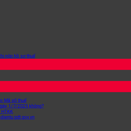
khi nộp hồ sơ thuế
ho Mã số thuế
 ngày 1/7/2025 không?
từ HTKK
dientu.gdt.gov.vn