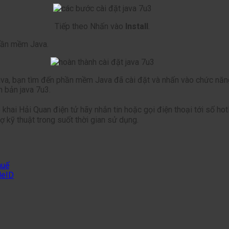
Tiếp theo Nhấn vào
Install
.
phần mềm Java.
va, bạn tìm đến phần mềm Java đã cài đặt và nhấn vào chức năn
n bản java 7u3.
hai Hải Quan điện tử hãy nhắn tin hoặc gọi điện thoại tới số hot
rợ kỹ thuật trong suốt thời gian sử dụng.
huế
NeID