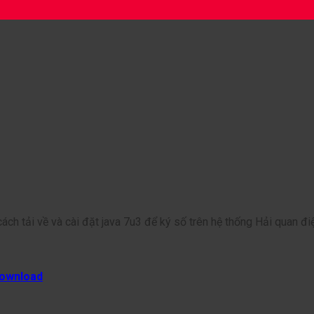
ch tải về và cài đặt java 7u3 để ký số trên hệ thống Hải quan đi
ownload