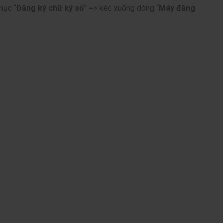
mục “
Đăng ký chữ ký số
” => kéo xuống dòng “
Máy đăng