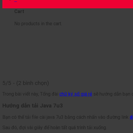
Th6
Cart
No products in the cart.
5/5 - (2 bình chọn)
Trong bài viết này, Tổng đài
chữ ký số giá rẻ
sẽ hướng dẫn bạn cá
Hướng dẫn tải Java 7u3
Bạn có thể tải file cài java 7u3 bằng cách nhấn vào đường link
d
Sau đó, đợi vài giây để hoàn tất quá trình tải xuống.