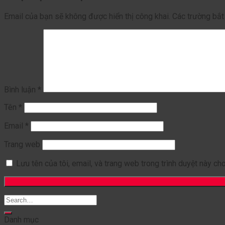
Email của bạn sẽ không được hiển thị công khai.
Các trường bắ
Bình luận
*
Tên
*
Email
*
Trang web
Lưu tên của tôi, email, và trang web trong trình duyệt này cho 
Danh mục