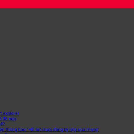
t explorer
uế đã nộp
uế?
 hiện thông báo “Hồ sơ chưa đăng ký nộp qua mạng”