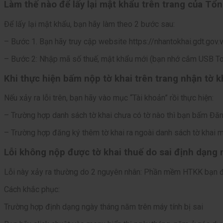
Làm thế nào để lấy lại mật khẩu trên trang của Tổ
Để lấy lại mật khẩu, bạn hãy làm theo 2 bước sau:
– Bước 1. Bạn hãy truy cập website https://nhantokhai.gdt.gov.v
– Bước 2: Nhập mã số thuế, mật khẩu mới (bạn nhớ cắm USB Toke
Khi thực hiện bấm nộp tờ khai trên trang nhận tờ 
Nếu xảy ra lỗi trên, bạn hãy vào mục “Tài khoản” rồi thực hiện:
– Trường hợp danh sách tờ khai chưa có tờ nào thì bạn bấm Đăng
– Trường hợp đăng ký thêm tờ khai ra ngoài danh sách tờ khai 
Lỗi không nộp được tờ khai thuế do sai định dạng
Lỗi này xảy ra thường do 2 nguyên nhân: Phần mềm HTKK bạn 
Cách khắc phục:
Trường hợp định dạng ngày tháng năm trên máy tính bị sai