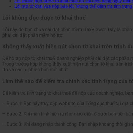
Lỗi không nộp được tờ khai thuế do sai định dạng ngày thá
Lỗi mở tờ khai vừa nộp báo lỗi “không thể kiểm tra tình trạng
Lỗi không đọc được tờ khai thuế
Lỗi này do bạn chưa cài đặt phần mềm iTaxViewer. Đây là phần 
phải cài đặt phần mềm hỗ trợ.
Không thấy xuất hiện nút chọn tờ khai trên trình d
Để hỗ trợ nộp tờ khai thuế, doanh nghiệp phải cài đặt các phần
Trong trường hợp không thấy xuất hiện nút chọn tờ khai trên trì
đó và cài lại phiên bản mới nhất.
Làm thế nào để kiểm tra chính xác tình trạng của t
Để kiểm tra tình trạng tờ khai thuế đã nộp của doanh nghiệp, bạ
– Bước 1: Bạn hãy truy cập website của Tổng cục thuế tại địa chỉ
– Bước 2: Khi màn hình hiện ra như giao diện ở dưới bạn tiến h
– Bước 3: Khi đăng nhập thành công. Bạn nhập khoảng thời gian tờ