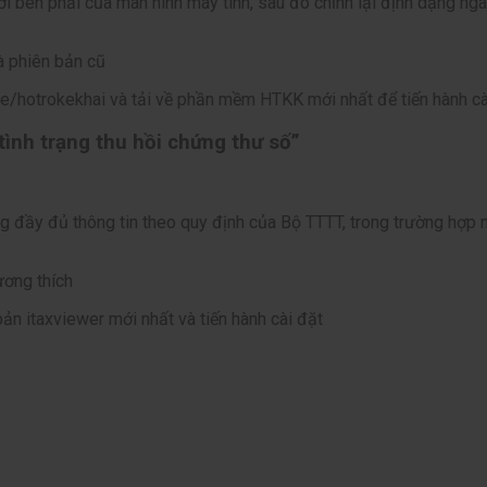
i bên phải của màn hình máy tính, sau đó chỉnh lại định dạng ngà
à phiên bản cũ
e/hotrokekhai và tải về phần mềm HTKK mới nhất để tiến hành c
tình trạng thu hồi chứng thư số”
g đầy đủ thông tin theo quy định của Bộ TTTT, trong trường hợp n
ơng thích
bản itaxviewer mới nhất và tiến hành cài đặt