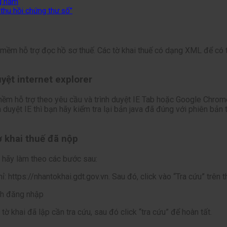
ng năm
 thu hồi chứng thư số”
mềm hỗ trợ đọc hồ sơ thuế. Các tờ khai thuế có dạng XML để có t
uyệt internet explorer
 mềm hỗ trợ theo yêu cầu và trình duyệt IE Tab hoặc Google Chrom
nh duyệt IE thì bạn hãy kiểm tra lại bản java đã đúng với phiên b
ờ khai thuế đã nộp
n hãy làm theo các bước sau:
: https://nhantokhai.gdt.gov.vn. Sau đó, click vào “Tra cứu” trên
ành đăng nhập
 khai đã lập cần tra cứu, sau đó click “tra cứu” để hoàn tất.