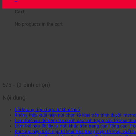
Th5
Cart
No products in the cart.
5/5 - (3 bình chọn)
Nội dung
Lỗi không đọc được tờ khai thuế
Không thấy xuất hiện nút chọn tờ khai trên trình duyệt interne
Làm thế nào để kiểm tra chính xác tình trạng của tờ khai th
Làm thế nào để lấy lại mật khẩu trên trang của Tổng cục Th
Khi thực hiện bấm nộp tờ khai trên trang nhận tờ khai, xuất