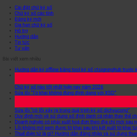
Cài đặt chữ ký số
Chữ ký số các tỉnh
Đăng ký mới
Gia hạn chữ ký số
Hỗ trợ
Hướng dẫn
Tin tức
Tư vấn
Bài viết xem nhiều
Hướng dẫn ký offline bằng tool ký số ctsigninghub trước 
24
Th2
Chữ ký số nào tốt nhất hiện nay năm 2026
Sửa lỗi “Tờ khai không đúng định dạng với XSD”
26
Th1
Sửa lỗi “có lỗi xảy ra trong quá trình ký số dichvucong”
Quy định mới về sử dụng số định danh cá nhân thay thế c
Doanh nghiệp có phải xuất hoá đơn theo địa chỉ mới sau
Lỗi không mở xem được tờ khai sau khi kết xuất tờ khai 
Thuế điện tử là gì? Hướng dẫn đăng nhập và sử dụng thue