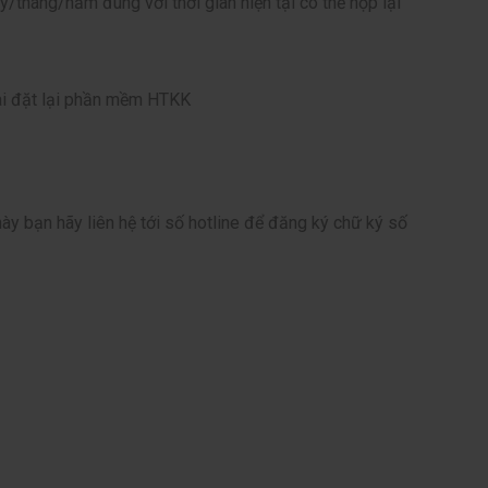
y/tháng/năm đúng với thời gian hiện tại có thể nộp lại
ài đặt lại phần mềm HTKK
ày bạn hãy liên hệ tới số hotline để đăng ký chữ ký số