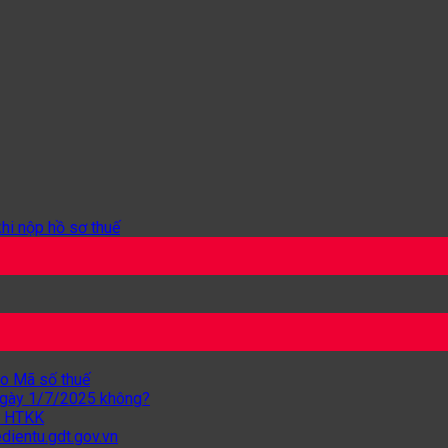
khi nộp hồ sơ thuế
ho Mã số thuế
 ngày 1/7/2025 không?
từ HTKK
dientu.gdt.gov.vn