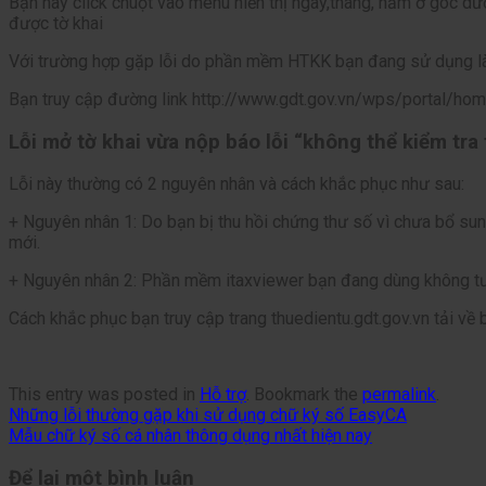
Bạn hãy click chuột vào menu hiển thị ngày,tháng, năm ở góc dướ
được tờ khai
Với trường hợp gặp lỗi do phần mềm HTKK bạn đang sử dụng l
Bạn truy cập đường link http://www.gdt.gov.vn/wps/portal/hom
Lỗi mở tờ khai vừa nộp báo lỗi “không thể kiểm tra 
Lỗi này thường có 2 nguyên nhân và cách khắc phục như sau:
+ Nguyên nhân 1: Do bạn bị thu hồi chứng thư số vì chưa bổ sun
mới.
+ Nguyên nhân 2: Phần mềm itaxviewer bạn đang dùng không tư
Cách khắc phục bạn truy cập trang thuedientu.gdt.gov.vn tải về 
This entry was posted in
Hỗ trợ
. Bookmark the
permalink
.
Những lỗi thường gặp khi sử dụng chữ ký số EasyCA
Mẫu chữ ký số cá nhân thông dụng nhất hiện nay
Để lại một bình luận