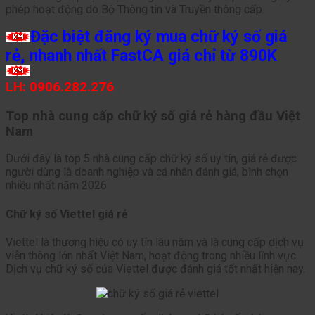
phép hoạt động do Bộ Thông tin và Truyền thông cấp.
Đặc biệt đăng ký mua chữ ký số giá
rẻ, nhanh nhất FastCA giá chỉ từ 890K
LH: 0906.282.276
Top nhà cung cấp chữ ký số giá rẻ hàng đầu Việt
Nam
Dưới đây là top 5 nhà cung cấp chữ ký số uy tín, giá rẻ được
người dùng là doanh nghiệp và cá nhân đánh giá, bình chọn
nhiều nhất năm 2026
Chữ ký số Viettel giá rẻ
Viettel là thương hiệu có uy tín lâu năm và là cung cấp dịch vụ
viễn thông lớn nhất Việt Nam, hoạt động trong nhiều lĩnh vực.
Dịch vụ chữ ký số của Viettel được đánh giá tốt nhất hiện nay.