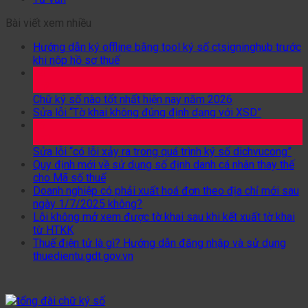
Bài viết xem nhiều
Hướng dẫn ký offline bằng tool ký số ctsigninghub trước
khi nộp hồ sơ thuế
24
Th2
Chữ ký số nào tốt nhất hiện nay năm 2026
Sửa lỗi “Tờ khai không đúng định dạng với XSD”
26
Th1
Sửa lỗi “có lỗi xảy ra trong quá trình ký số dichvucong”
Quy định mới về sử dụng số định danh cá nhân thay thế
cho Mã số thuế
Doanh nghiệp có phải xuất hoá đơn theo địa chỉ mới sau
ngày 1/7/2025 không?
Lỗi không mở xem được tờ khai sau khi kết xuất tờ khai
từ HTKK
Thuế điện tử là gì? Hướng dẫn đăng nhập và sử dụng
thuedientu.gdt.gov.vn