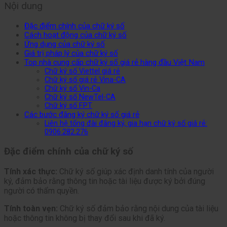
Nội dung
Đặc điểm chính của chữ ký số
Cách hoạt động của chữ ký số
Ứng dụng của chữ ký số
Giá trị pháp lý của chữ ký số
Top nhà cung cấp chữ ký số giá rẻ hàng đầu Việt Nam
Chữ ký số Viettel giá rẻ
Chữ ký số giá rẻ Vina-CA
Chữ ký số Vin-Ca
Chữ ký số NewTel-CA
Chữ ký số FPT
Các bước đăng ký chữ ký số giá rẻ
Liên hệ tổng đài đăng ký, gia hạn chữ ký số giá rẻ:
0906.282.276
Đặc điểm chính của chữ ký số
Tính xác thực:
Chữ ký số giúp xác định danh tính của người
ký, đảm bảo rằng thông tin hoặc tài liệu được ký bởi đúng
người có thẩm quyền.
Tính toàn vẹn:
Chữ ký số đảm bảo rằng nội dung của tài liệu
hoặc thông tin không bị thay đổi sau khi đã ký.