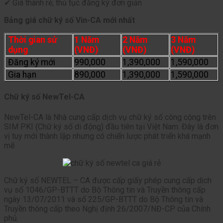
✔ Giá thành rẻ, thủ tục đăng ký đơn giản
Bảng giá chữ ký số Vin-CA mới nhất
Thời gian sử
1 Năm
2 Năm
3 Năm
dụng
(VNĐ)
(VNĐ)
(VNĐ)
Đăng ký mới
990,000
1,390,000
1,590,000
Gia hạn
890,000
1,390,000
1,590,000
Chữ ký số NewTel-CA
NewTel-CA là Nhà cung cấp dịch vụ chữ ký số công cộng trên
SIM PKI (Chữ ký số di động) đầu tiên tại Việt Nam. Đây là đơn
vị tuy mới thành lập nhưng có chiến lược phát triển khá mạnh
mẽ
Chữ ký số NEWTEL – CA được cấp giấy phép cung cấp dịch
vụ số 1046/GP-BTTT do Bộ Thông tin và Truyền thông cấp
ngày 13/07/2011 và số 225/GP-BTTT do Bộ Thông tin và
Truyền thông cấp theo Nghị định 26/2007/NĐ-CP của Chính
phủ.