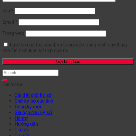
Tên
*
Email
*
Trang web
Lưu tên của tôi, email, và trang web trong trình duyệt này
cho lần bình luận kế tiếp của tôi.
Danh mục
Cài đặt chữ ký số
Chữ ký số các tỉnh
Đăng ký mới
Gia hạn chữ ký số
Hỗ trợ
Hướng dẫn
Tin tức
Tư vấn