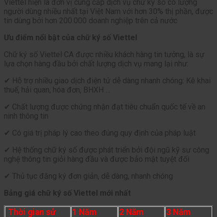
Viettel hiện là đơn vị cung cấp dịch vụ chữ ký số có lượng
người dùng nhiều nhất tại Việt Nam với hơn 30% thị phần, được
tin dùng bởi hơn 200.000 doanh nghiệp trên cả nước
Ưu điểm nổi bật của chữ ký số Viettel
Chữ ký số Viettel CA được nhiều khách hàng tin tưởng, là sự
lựa chọn hàng đầu bởi chất lượng dịch vụ mang lại như:
✔ Hỗ trợ nhiều giao dịch điện tử dễ dàng nhanh chóng: Kê khai
thuế, hải quan, hóa đơn, BHXH …
✔ Chất lượng được chứng nhận đạt tiêu chuẩn quốc tế về an
ninh thông tin
✔ Có giá trị pháp lý cao theo đúng quy định của pháp luật
✔ Hệ thống chữ ký số được phát triển bởi đội ngũ kỹ sư công
nghệ thông tin giỏi hàng đầu và được bảo mật tuyệt đối
✔ Thủ tục đăng ký đơn giản, dễ dàng, nhanh chóng
Bảng giá chữ ký số Viettel mới nhất
Thời gian sử
1 Năm
2 Năm
3 Năm