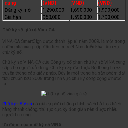
dụng
(VNĐ)
(VNĐ)
(VNĐ)
Đăng ký mới
1,290,000
1,690,000
1,990,000
Gia hạn
950,000
1,590,000
1,790,000
Chữ ký số giá rẻ Vina-CA
VINA-CA SmartSign được thành lập từ năm 2009, là một trong
những nhà cung cấp đầu tiên tại Việt Nam triển khai dịch vụ
chữ ký số.
Chữ ký số VINA-CA của Công ty cổ phần chữ ký số VINA cung
cấp cho người sử dụng. Chữ ký này đã được Bộ thông tin và
truyền thông cấp giấy phép. Đây là một trong ba sản phẩm đạt
tiêu chuẩn ISO 2008 trong lĩnh vực chữ ký công cộng ở nước
ta.
Chữ ký số Vina
có giá cả phải chăng chính sách hỗ trợ khách
hàng nhanh chóng, thủ tục cực kỳ đơn giản nên được nhiều
người tin dùng
Ưu điểm của chữ ký số VINA