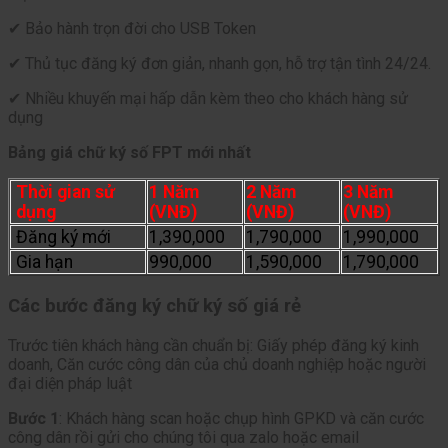
✔ Bảo hành trọn đời cho USB Token
✔ Thủ tục đăng ký đơn giản, nhanh gọn, hỗ trợ tận tình 24/24.
✔ Nhiều khuyến mại hấp dẫn kèm theo cho khách hàng sử
dụng
Bảng giá chữ ký số FPT mới nhất
Thời gian sử
1 Năm
2 Năm
3 Năm
dụng
(VNĐ)
(VNĐ)
(VNĐ)
Đăng ký mới
1,390,000
1,790,000
1,990,000
Gia hạn
990,000
1,590,000
1,790,000
Các bước đăng ký chữ ký số giá rẻ
Trước tiên khách hàng cần chuẩn bị: Giấy phép đăng ký kinh
doanh, Căn cước công dân của chủ doanh nghiệp hoặc người
đại diện pháp luật
Bước 1
: Khách hàng scan hoặc chụp hình GPKD và căn cước
công dân rồi gửi cho chúng tôi qua zalo hoặc email