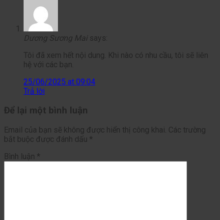
Dương Sương Mai
says:
Tôi đã xem hết nội dung. Khi nào có nhu cầu, tôi sẽ liên
hệ với các bạn.
25/06/2025 at 09:04
Trả lời
Để lại một bình luận
Email của bạn sẽ không được hiển thị công khai.
Các trường
bắt buộc được đánh dấu
*
Bình luận
*