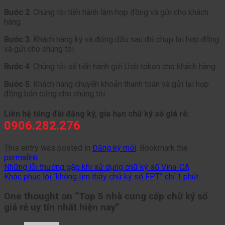
Bước 2
: Chúng tôi tiến hành làm hợp đồng và gửi cho khách
hàng
Bước 3
: Khách hàng ký và đóng dấu sau đó chụp lại hợp đồng
và gửi cho chúng tôi
Bước 4
: Chúng tôi sẽ tiến hành gửi Usb token cho khách hàng
Bước 5
: Khách hàng chuyển khoản thanh toán và gửi lại hợp
đồng bản cứng cho chúng tôi
Liên hệ tổng đài đăng ký, gia hạn chữ ký số giá rẻ:
0906.282.276
This entry was posted in
Đăng ký mới
. Bookmark the
permalink
.
Những lỗi thường gặp khi sử dụng chữ ký số Vina-CA
Khắc phục lỗi “không tìm thấy chữ ký số FPT” chỉ 1 phút
One thought on “
Top 5 nhà cung cấp chữ ký số
giá rẻ uy tín nhất hiện nay
”