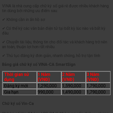
VINA là nhà cung cấp chữ ký số giá rẻ được nhiều khách hàng
tin dùng bởi những ưu điểm sau:
✔ Không cần in ấn hồ sơ
✔ Có thể ký các văn bản điện tử tại bất kỳ lúc nào và bất kỳ
đâu
✔ Chuyển tài liệu, thông tin cho đối tác và khách hàng trở nên
an toàn, thuận lợi hơn rất nhiều.
✔ Thủ tục đăng ký đơn giản, nhanh chóng, hỗ trợ tận tình
Bảng giá chữ ký số VINA-CA SmartSign
Thời gian sử
1 Năm
2 Năm
3 Năm
dụng
(VNĐ)
(VNĐ)
(VNĐ)
Đăng ký mới
1,290,000
1,590,000
1,790,000
Gia hạn
990,000
1,490,000
1,790,000
Chữ ký số Vin-Ca