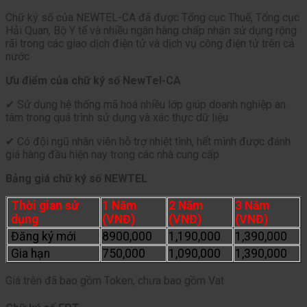
Chữ ký số của NEWTEL-CA đã được Tổng cục Thuế, Tổng cục
Hải Quan, Bộ Y tế và nhiều ngân hàng chấp nhận sử dụng rộng
rãi trong các giao dịch điện tử và dịch vụ công điện tử trên cả
nước
Ưu điểm của chữ ký số NewTel-CA
✔ Sử dụng hệ thống mã hoá nhiều lớp giúp doanh nghiệp an
tâm trong quá trình sử dụng và xác thực dữ liệu
✔ Có đội ngũ nhân viên hỗ trợ nhiệt tình, hết mình được đánh
giá hàng đầu hiện nay trong các nhà cung cấp
Bảng giá chữ ký số NEWTEL
Thời gian sử
1 Năm
2 Năm
3 Năm
dụng
(VNĐ)
(VNĐ)
(VNĐ)
Đăng ký mới
8900,000
1,190,000
1,390,000
Gia hạn
750,000
1,090,000
1,390,000
Giá trên đã bao gồm Token, chưa bao gồm Vat