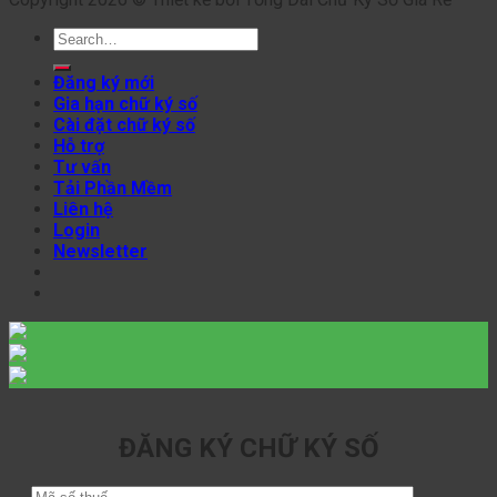
Search
for:
Đăng ký mới
Gia hạn chữ ký số
Cài đặt chữ ký số
Hỗ trợ
Tư vấn
Tải Phần Mềm
Liên hệ
Login
Newsletter
ĐĂNG KÝ CHỮ KÝ SỐ