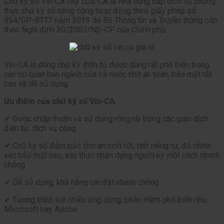
Chữ ký số Vin-CA hay LCS-CA là Nhà cung cấp dịch vụ chứng
thực chữ ký số công cộng hoạt động theo giấy phép số
954/GP-BTTT năm 2019 do Bộ Thông tin và Truyền thông cấp
theo Nghị định 30/2007/NĐ-CP của Chính phủ.
Vin-CA là dòng chữ ký điện tử được dùng rất phổ biến trong
các cơ quan ban ngành của cả nước nhờ an toàn, bảo mật rất
cao và dễ sử dụng
Ưu điểm của chữ ký số Vin-CA
✔ Được chấp thuận và sử dụng rộng rãi trong các giao dịch
điện tử, dịch vụ công
✔ Chữ ký số đảm bảo tính an ninh tốt, tính riêng tư, độ chính
xác bảo mật cao, xác thực nhận dạng người ký một cách nhanh
chóng
✔ Dễ sử dụng, khả năng cài đặt nhanh chóng
✔ Tương thích với nhiều ứng dụng, phần mềm phổ biển như
Microsoft hay Adobe