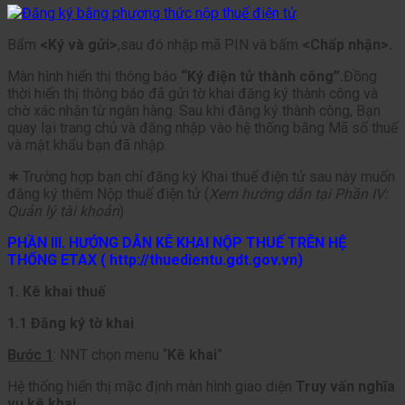
Bấm
<Ký và gửi>
,sau đó nhập mã PIN và bấm
<Chấp nhận>.
Màn hình hiển thị thông báo
“Ký điện tử thành công”.
Đồng
thời hiển thị thông báo đã gửi tờ khai đăng ký thành công và
chờ xác nhận từ ngân hàng. Sau khi đăng ký thành công, Bạn
quay lại trang chủ và đăng nhập vào hệ thống bằng Mã số thuế
và mật khẩu bạn đã nhập.
∗
Trường hợp bạn chỉ đăng ký Khai thuế điện tử sau này muốn
đăng ký thêm Nộp thuế điện tử (
Xem hướng dẫn tại Phần IV:
Quản lý tài khoản
)
PHẦN III. HƯỚNG DẪN KÊ KHAI NỘP THUẾ TRÊN HỆ
THỐNG ETAX ( http://thuedientu.gdt.gov.vn)
1. Kê khai thuế
1.1 Đăng ký tờ khai
Bước 1
: NNT chọn menu “
Kê khai
”
Hệ thống hiển thị mặc định màn hình giao diện
Truy vấn nghĩa
vụ kê khai