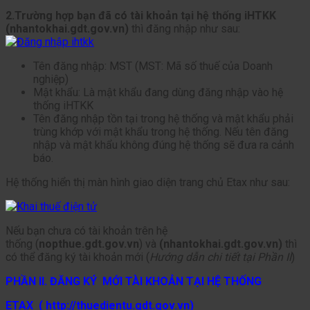
2.Trường hợp bạn đã có tài khoản tại hệ thống iHTKK
(nhantokhai.gdt.gov.vn)
thì đăng nhập như sau:
Tên đăng nhập: MST (MST: Mã số thuế của Doanh
nghiệp)
Mật khẩu: Là mật khẩu đang dùng đăng nhập vào hệ
thống iHTKK
Tên đăng nhập tồn tại trong hệ thống và mật khẩu phải
trùng khớp với mật khẩu trong hệ thống. Nếu tên đăng
nhập và mật khẩu không đúng hệ thống sẽ đưa ra cảnh
báo.
Hệ thống hiển thị màn hình giao diện trang chủ Etax như sau:
Nếu bạn chưa có tài khoản trên hệ
thống (
nopthue.gdt.gov.vn
) và
(nhantokhai.gdt.gov.vn)
thì
có thể đăng ký tài khoản mới (
Hướng dẫn chi tiết tại Phần II
)
PHẦN II. ĐĂNG KÝ MỚI TÀI KHOẢN TẠI HỆ THỐNG
ETAX ( http://thuedientu.gdt.gov.vn)