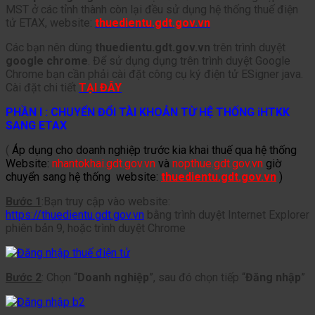
MST ở các tỉnh thành còn lại đều sử dụng hệ thống thuế điện
tử ETAX, website:
thuedientu.gdt.gov.vn
Các bạn nên dùng
thuedientu.gdt.gov.vn
trên trình duyệt
google chrome
. Để sử dụng dụng trên trình duyệt Google
Chrome bạn cần phải cài đặt công cụ ký điện tử ESigner java.
Cài đặt chi tiết
TẠI ĐÂY
PHẦN I : CHUYỂN ĐỔI TÀI KHOẢN TỪ HỆ THỐNG iHTKK
SANG ETAX
(
Áp dụng cho doanh nghiệp trước kia khai thuế qua hệ thống
Website:
nhantokhai.gdt.gov.vn
và
nopthue.gdt.gov.vn
giờ
chuyển sang hệ thống website:
thuedientu.gdt.gov.vn
)
Bước 1
:Bạn truy cập vào website:
https://thuedientu.gdt.gov.vn
bằng trình duyệt Internet Explorer
phiên bản 9, hoặc trình duyệt Chrome
Bước 2
: Chọn “
Doanh nghiệp
”, sau đó chọn tiếp “
Đăng nhập
”