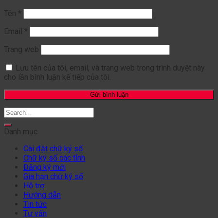
Tên
*
Email
*
Trang web
Lưu tên của tôi, email, và trang web trong trình duyệt này
cho lần bình luận kế tiếp của tôi.
Danh mục
Cài đặt chữ ký số
Chữ ký số các tỉnh
Đăng ký mới
Gia hạn chữ ký số
Hỗ trợ
Hướng dẫn
Tin tức
Tư vấn