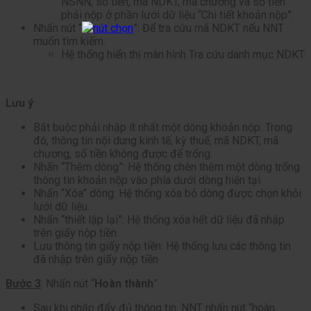
NSNN, số tiền, mã NDKT, mã chương và số tiền
phải nộp ở phần lưới dữ liệu “Chi tiết khoản nộp”.
Nhấn nút “
”: Để tra cứu mã NDKT nếu NNT
muốn tìm kiếm.
Hệ thống hiển thị màn hình Tra cứu danh mục NDKT
Lưu ý
:
Bắt buộc phải nhập ít nhất một dòng khoản nộp. Trong
đó, thông tin nội dung kinh tế, kỳ thuế, mã NDKT, mã
chương, số tiền không được để trống.
Nhấn “Thêm dòng”: Hệ thống chèn thêm một dòng trống
thông tin khoản nộp vào phía dưới dòng hiện tại.
Nhấn “Xóa” dòng: Hệ thống xóa bỏ dòng được chọn khỏi
lưới dữ liệu.
Nhấn “thiết lập lại”: Hệ thống xóa hết dữ liệu đã nhập
trên giấy nộp tiền.
Lưu thông tin giấy nộp tiền: Hệ thống lưu các thông tin
đã nhập trên giấy nộp tiền
Bước 3
: Nhấn nút “
Hoàn thành
”
Sau khi nhập đẩy đủ thông tin, NNT nhấn nút “hoàn