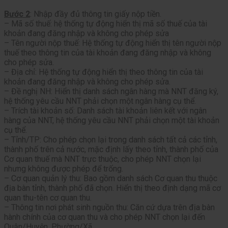
Bước 2
: Nhập đầy đủ thông tin giấy nộp tiền.
– Mã số thuế: hệ thống tự động hiển thị mã số thuế của tài
khoản đang đăng nhập và không cho phép sửa
– Tên người nộp thuế: Hệ thống tự động hiển thị tên người nộp
thuế theo thông tin của tài khoản đang đăng nhập và không
cho phép sửa.
– Địa chỉ: Hệ thống tự động hiển thị theo thông tin của tài
khoản đang đăng nhập và không cho phép sửa.
– Đề nghị NH: Hiển thị danh sách ngân hàng mà NNT đăng ký,
hệ thống yêu cầu NNT phải chọn một ngân hàng cụ thể.
– Trích tài khoản số: Danh sách tài khoản liên kết với ngân
hàng của NNT, hệ thống yêu cầu NNT phải chọn một tài khoản
cụ thể.
– Tỉnh/TP: Cho phép chọn lại trong danh sách tất cả các tỉnh,
thành phố trên cả nước, mặc định lấy theo tỉnh, thành phố của
Cơ quan thuế mà NNT trực thuộc, cho phép NNT chọn lại
nhưng không được phép để trống.
– Cơ quan quản lý thu: Bao gồm danh sách Cơ quan thu thuộc
địa bàn tỉnh, thành phố đã chọn. Hiển thị theo định dạng mã cơ
quan thu-tên cơ quan thu.
– Thông tin nơi phát sinh nguồn thu: Căn cứ dựa trên địa bàn
hành chính của cơ quan thu và cho phép NNT chọn lại đến
Quận/Huyện, Phường/Xã.