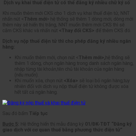
Dịch vụ khai thuế điện tử có thể đăng ký nhiều chữ ký số
Khi muốn thêm mới CKS cho 1 dịch vụ khai thuế điện tử, NNT
nhấn nút <
Thêm mới
> hệ thống sẽ thêm 1 dòng mới, dòng mới
thêm này sẽ hiển thị trắng, NNT muốn thêm mới CKS thì sẽ
cắm CKS khác và nhấn nút
<Thay đổi CKS>
để thêm CKS đó.
Dịch vụ nộp thuế điện tử thì cho phép đăng ký nhiều ngân
hàng:
Khi muốn thêm mới, chọn nút <
Thêm mới>,
hệ thống sẽ
thêm 1 dòng, chọn ngân hàng trong danh sách ngân hàng,
nhập từng tài khoản,tên chủ tài khoản của ngân hàng
(nếu muốn).
Khi muốn xóa, chọn nút
<Xóa>
sẽ loại bỏ ngân hàng,tuy
nhiên đối với dịch vụ nộp thuế điện tử không được xóa
hết tất cả ngân hàng.
Sau đó bấm
Tiếp tục
Bước 5
:
Hệ thống hiển thị mẫu đăng ký
01/ĐK-TĐT “Đăng ký
giao dịch với cơ quan thuế bằng phương thức điện tử”