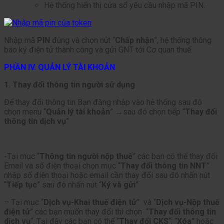
Hệ thống hiển thị cửa sổ yêu cầu nhập mã PIN.
Nhập mã
PIN
đúng và chọn nút “
Chấp nhận
”, hệ thống thông
báo ký điện tử thành công và gửi GNT tới Cơ quan thuế.
PHẦN IV. QUẢN LÝ TÀI KHOẢN
1. Thay đổi thông tin người sử dụng
Để thay đổi thông tin Bạn đăng nhập vào hệ thống sau đó
chọn menu “
Quản lý tài khoản
” →sau đó chọn tiếp “
Thay đổi
thông tin dịch vụ
”
-Tại mục “
Thông tin người nộp thuế
” các bạn có thể thay đổi
Email và số điện thoại chọn mục “
Thay đổi thông tin NNT
”
nhập số điện thoại hoặc email cần thay đổi sau đó nhấn nút
“
Tiếp tục
” sau đó nhấn nút “
Ký và gửi
”
– Tại mục “
Dịch vụ-Khai thuế điện tử
” và “
Dịch vụ-Nộp thuế
điện tử
” các bạn muốn thay đổi thì chọn “
Thay đổi thông tin
dịch vụ
“. Tại đây các bạn có thể “
Thay đổi CKS
“, “
Xóa
” hoặc