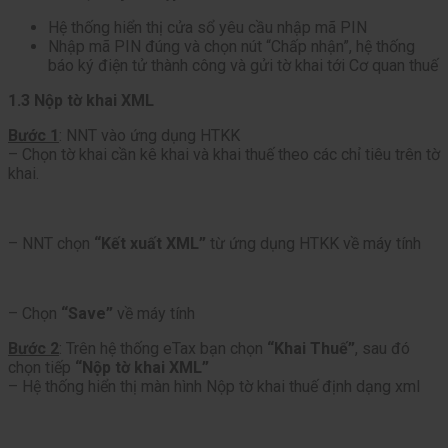
Hệ thống hiển thị cửa sổ yêu cầu nhập mã PIN
Nhập mã PIN đúng và chọn nút “Chấp nhận”, hệ thống
báo ký điện tử thành công và gửi tờ khai tới Cơ quan thuế
1.3 Nộp tờ khai XML
Bước 1
: NNT vào ứng dụng HTKK
– Chọn tờ khai cần kê khai và khai thuế theo các chỉ tiêu trên tờ
khai.
– NNT chọn
“Kết xuất XML”
từ ứng dụng HTKK về máy tính
– Chọn
“Save”
về máy tính
Bước 2
: Trên hệ thống eTax bạn chọn
“Khai Thuế”
, sau đó
chọn tiếp
“Nộp tờ khai XML”
– Hệ thống hiển thị màn hình Nộp tờ khai thuế định dạng xml