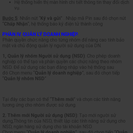
Hệ thống hiển thị màn hình chi tiết thông tin thay đổi dịch
vụ.
Bước 5
: Nhấn nút “
Ký và gửi
” . Nhập mã Pin sau đó chọn nút
“
Chấp Nhận
“, hệ thống báo ký điện tử thành công
PHẦN IV. QUẢN LÝ DOANH NGHIỆP.
Phân quyền chức năng cho từng nhóm để nâng cao tính bảo
mật và chủ động quản lý người sử dụng của DN.
1, Quản lý nhóm Người sử dụng (NSD)
: Cho phép doanh
nghiệp có thể tạo và phân quyền các chức năng theo nhóm
NSD. Để sử dụng các bạn đăng nhập vào hệ thống sau
đó Chọn menu “
Quản lý doanh nghiệp
”, sau đó chọn tiếp
“
Quản lý nhóm NSD
”
Tại đây các bạn có thể “
Thêm mới
” và chọn các tính năng
tương ứng cho nhóm được sử dụng.
2. Thêm mới Người sử dụng (NSD)
: Tạo mới người sử
dụng,Thông tin của NSD, thiết lập các tính năng sử dụng cho
NSD, ngân hàng sử dụng cho tài khoản NSD.
Chọn menu “
Quản lý doanh nghiệp
”, sau đó chọn tiếp “
Quản