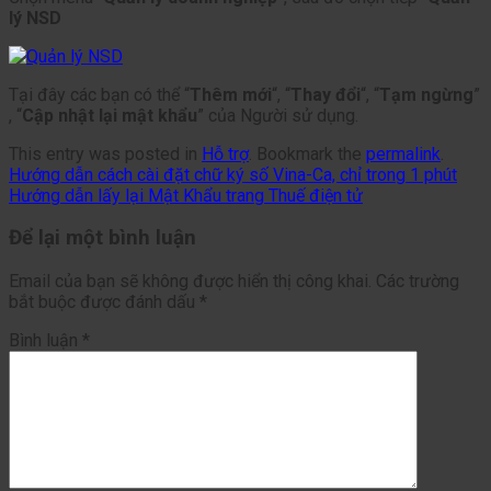
lý NSD
Tại đây các bạn có thể “
Thêm mới
“, “
Thay đổi
“, “
Tạm ngừng
”
, “
Cập nhật lại mật khẩu
” của Người sử dụng.
This entry was posted in
Hỗ trợ
. Bookmark the
permalink
.
Hướng dẫn cách cài đặt chữ ký số Vina-Ca, chỉ trong 1 phút
Hướng dẫn lấy lại Mật Khẩu trang Thuế điện tử
Để lại một bình luận
Email của bạn sẽ không được hiển thị công khai.
Các trường
bắt buộc được đánh dấu
*
Bình luận
*