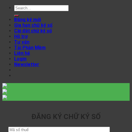
Search
for:
Đăng ký mới
Gia hạn chữ ký số
Cài đặt chữ ký số
Hỗ trợ
Tư vấn
Tải Phần Mềm
Liên hệ
Login
Newsletter
ĐĂNG KÝ CHỮ KÝ SỐ