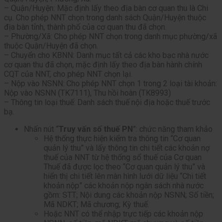
– Quận/Huyện: Mặc định lấy theo địa bàn cơ quan thu là Chi
cụ. Cho phép NNT chọn trong danh sách Quận/Huyện thuộc
địa bàn tỉnh, thành phố của cơ quan thu đã chọn.
– Phường/Xã: Cho phép NNT chọn trong danh mục phường/xã
thuộc Quận/Huyện đã chọn.
– Chuyển cho KBNN: Danh mục tất cả các kho bạc nhà nước
cơ quan thu đã chọn, mặc định lấy theo địa bàn hành chính
CQT của NNT, cho phép NNT chọn lại.
– Nộp vào NSNN: Cho phép NNT chọn 1 trong 2 loại tài khoản:
Nộp vào NSNN (TK7111), Thu hồi hoàn (TK8993)
– Thông tin loại thuế: Danh sách thuế nội địa hoặc thuế trước
bạ.
Nhấn nút “
Truy vấn số thuế PN
”: chức năng tham khảo
Hệ thống thực hiện kiểm tra thông tin “Cơ quan
quản lý thu” và lấy thông tin chi tiết các khoản nợ
thuế của NNT từ hệ thống sổ thuế của Cơ quan
Thuế đã được lọc theo “Cơ quan quản lý thu” và
hiển thị chi tiết lên màn hình lưới dữ liệu “Chi tiết
khoản nộp” các khoản nộp ngân sách nhà nước
gồm: STT; Nội dung các khoản nộp NSNN; Số tiền;
Mã NDKT; Mã chương; Kỳ thuế.
Hoặc NNT có thể nhập trực tiếp các khoản nộp