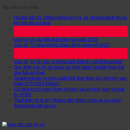
Bài viết xem nhiều
Hướng dẫn ký offline bằng tool ký số ctsigninghub trước
khi nộp hồ sơ thuế
24
Th2
Chữ ký số nào tốt nhất hiện nay năm 2026
Sửa lỗi “Tờ khai không đúng định dạng với XSD”
26
Th1
Sửa lỗi “có lỗi xảy ra trong quá trình ký số dichvucong”
Quy định mới về sử dụng số định danh cá nhân thay thế
cho Mã số thuế
Doanh nghiệp có phải xuất hoá đơn theo địa chỉ mới sau
ngày 1/7/2025 không?
Lỗi không mở xem được tờ khai sau khi kết xuất tờ khai
từ HTKK
Thuế điện tử là gì? Hướng dẫn đăng nhập và sử dụng
thuedientu.gdt.gov.vn